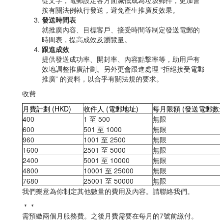
按有關法例執行發送，避免產生推廣反效果。
發送時間表
就推廣內容、目標客戶、接受時間等制定發送電郵的
時間表，提高成效及瀏覽量。
跟進成效
提供發送成功率、開封率、內容點撃率等，助用戶有
效地調整推廣計劃。另外更會跟進處理 “拒絕接受電郵
推廣” 的資料，以合乎有關法規的要求。
收費
月費計劃 (HKD)
收件人 (電郵地址)
每月限額 (發送電郵數
400
1 至 500
無限
600
501 至 1000
無限
960
1001 至 2500
無限
1600
2501 至 5000
無限
2400
5001 至 10000
無限
4800
10001 至 25000
無限
7680
25001 至 50000
無限
我們樂意為你制定其他數量的費用及內容。請聯絡我們。
＊＊
需預繳兩個月服務費。之後月費需要在每月的7號前繳付。